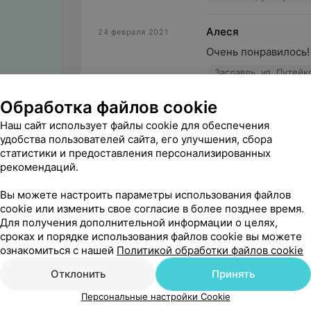
Алеся
24 февраля 2021
Очень понравилось!
Заславль, ул. Путейк
Обработка файлов cookie
Аноним
22 февраля 2021
Наш сайт использует файлы cookie для обеспечения
Мой ребёнок в вост
удобства пользователей сайта, его улучшения, сбора
Заславль, ул. Путейк
статистики и предоставления персонализированных
рекомендаций.
Вы можете настроить параметры использования файлов
cookie или изменить свое согласие в более позднее время.
Для получения дополнительной информации о целях,
сроках и порядке использования файлов cookie вы можете
Поделитесь
ознакомиться с нашей
Политикой обработки файлов cookie
мнением
Отклонить
Принять
Персональные настройки Cookie