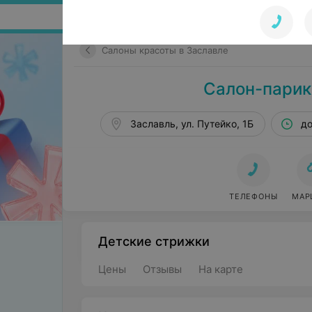
Поиск по сайту
Салоны красоты в Заславле
Салон-парик
Заславль, ул. Путейко, 1Б
до
ТЕЛЕФОНЫ
МАР
Детские стрижки
Цены
Отзывы
На карте