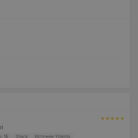
о)
о, 1Б
Ольга
Источник Yclients