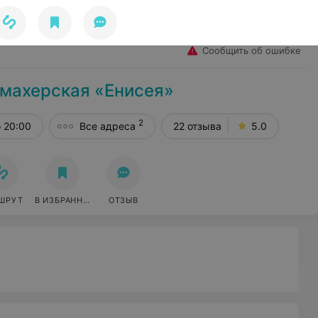
Избранное
Войти
Сообщить об ошибке
махерская «Енисея»
2
 20:00
Все адреса
22 отзыва
5.0
ШРУТ
В ИЗБРАННОЕ
ОТЗЫВ