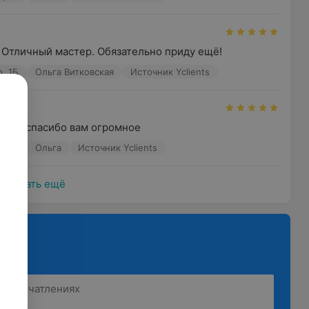
 Отличный мастер. Обязательно приду ещё!
о, 1Б
Ольга Витковская
Источник Yclients
орге, спасибо вам огромное
о, 1Б
Ольга
Источник Yclients
Показать ещё