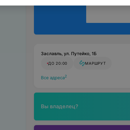
Заславль, ул. Путейко, 1Б
ДО 20:00
МАРШРУТ
2
Все адреса
Вы владелец?